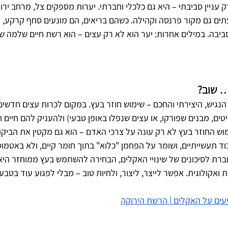
עניין סביבתי – היא גם כלכלי וחברתי. יערות מספקים צל, מרחב ירוק 
תים גם מקור פרנסה וקהילה. כשהם בריאים, הם מונעים סחף קרקע, מ
יבה. במילים אחרות: יער הוא לא רק עצים – הוא רשת חיים שלמה ש
 שוב?
הנגיש, היצירתי והחכם – שימוש חוזר בעץ. במקום לכרות עצים חדשי
טים, מבנים שפורקו, או עצים שנפלו באופן טבעי) ולהעניק להם חיים 
ימוש החוזר בעץ לא רק עונה על צרכי האדם – הוא גם מקטין את הביק
וד תעשייתיים, ושומר על הפחמן "כלוא" בתוך חומר קיים, ולא באטמו
וברת לסיכונים של שינויי האקלים, הבחירה להשתמש בעץ ממוחזר הי
 ואקולוגית. אפשר לייצר, ליצור, ולחיות טוב – מבלי לפגוע עוד בטבע.