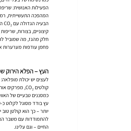
הפעילות האנושית: שריפת 
המהפכה התעשייתית, רמות ה-CO₂ באטמוספרה עלו ביותר מ-50% – עלייה דרמטית שמשנה א
הבע
קיצוניים, בצורות, שריפות
חלק מהגז, מה שמוביל לחו
פחמן עודפות מערערות את
העץ – הפלא הירוק ש
לעצים יש יכולת מופלאה:
קולטים CO₂, מ
כמסננים טבעיים של האוו
יותר – כך הוא קולטן טוב 
להתמודדות עם משבר האקל
החיים – וגם עלינו.