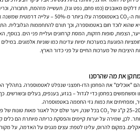
דלקים מאובנים (כמו פחם, נפט וגז), תעשייה מזהמת, תחבורה, וכרית
ת פני כדור הארץ.
יה הגדולה עם CO₂ היא שהוא לוכד חום באטמוספרה, וכך תורם להתחממות הגלובלית. ה
 יער, הצפות, סופות חזקות, המסת קרחונים ועליית פני הים. בנוסף, האו
מציות הפוגעת במערכות ימיות עדינות כמו שוניות אלמוגים. במילים 
 היציבות של מערכות החיים על פני כדור הארץ.
מתקן את מה שהרסנו
 הם "אוכלים" את הפחמן הדו-חמצני שנפלט לאטמוספרה. בתהליך הפו
פרקים אותו ומשתמשים בפחמן כדי לגדול – בגזע, בענפים, בעלים ובשורשים.
יר, ומפחיתים את כמות גזי החממה באטמוספרה.
עץ בודד מסוגל לקלוט כ-20–25 ק"ג של CO₂ בכל שנה, ויער שלם יכול לאגור מאות 
יותר. לכן, שמירה על יערות קיימים והפסקת כריתה מיותרת הם כלים קר
ים. במקום להרוס, עלינו לטפח: עצים מגנים על האדמה, על מקורות