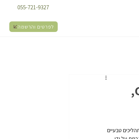
055-721-9327
לפרטים והרשמה
למה העצים חשובים יותר מתמיד: על CO₂,
 מתהליכים טבעיים 
רמת על ידי 