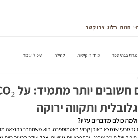
חנות
בלוג
צרו קשר
נגרות בבתי ספר
מיחזור וקיימות
קהילה
טיפול ועיבוד
ובלית ותקווה ירוקה
דו-חמצני (CO₂) הוא גז טבעי שנמצא באופן קבוע באטמוספרה. הוא משתחרר כתוצאה
פירוק של חומר אורגני, 
והתפרצויות געשיות. אבל עיקר הבעיה כיום נג